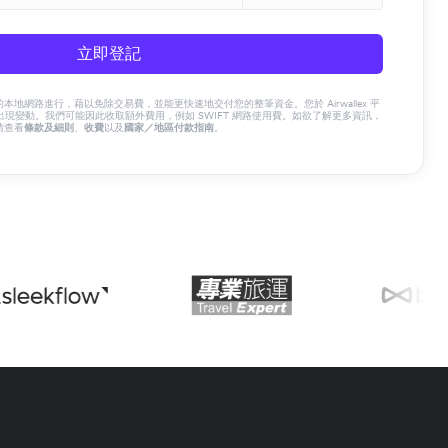
立即登記
x 的本地網路進行，藉以免除交易費，並能更快速地交付您的整筆資金。您於 Airwallex 平
現變動。我們可能因此收取額外費用，例如 SWIFT 網路使用費。如欲了解更多資訊，
請查看
條款及細則
、
收費
以及
國家／地區付款指南
。