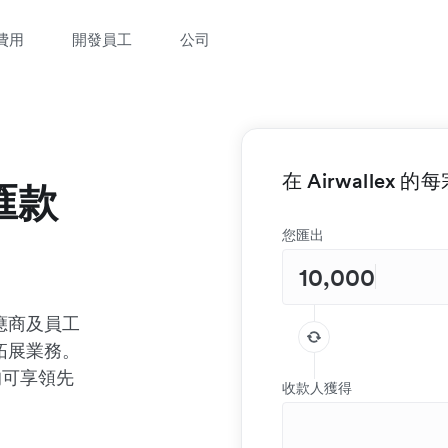
費用
開發員工
公司
在 Airwallex
匯款
您匯出
應商及員工
拓展業務。
，均可享領先
收款人獲得