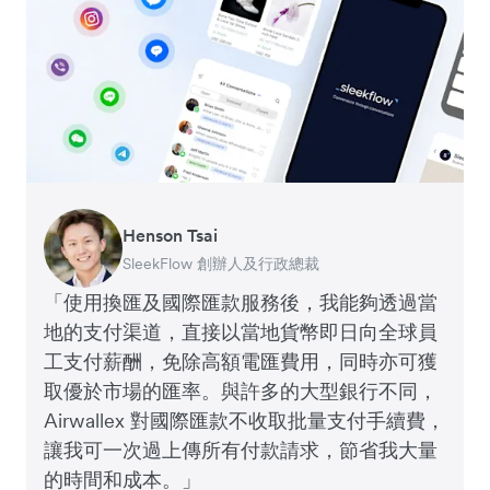
Henson Tsai
Tomy Wu
SleekFlow 創辦人及行政總裁
MyiCellar 共同創辦人
「使用換匯及國際匯款服務後，我能夠透過當
地的支付渠道，直接以當地貨幣即日向全球員
工支付薪酬，免除高額電匯費用，同時亦可獲
取優於市場的匯率。與許多的大型銀行不同，
Airwallex 對國際匯款不收取批量支付手續費，
讓我可一次過上傳所有付款請求，節省我大量
的時間和成本。」