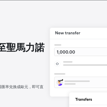
至聖馬力諾
場匯率兌換成歐元，即可直