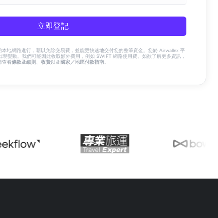
立即登記
x 的本地網路進行，藉以免除交易費，並能更快速地交付您的整筆資金。您於 Airwallex 平
現變動。我們可能因此收取額外費用，例如 SWIFT 網路使用費。如欲了解更多資訊，
請查看
條款及細則
、
收費
以及
國家／地區付款指南
。