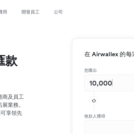
費用
開發員工
公司
在 Airwallex
匯款
您匯出
應商及員工
拓展業務。
，均可享領先
收款人獲得