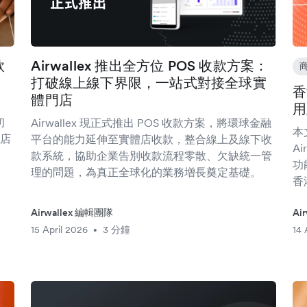
款
Airwallex 推出全方位 POS 收款方案：
打破線上線下界限，一站式對接全球實
香
體門店
用
初
Airwallex 現正式推出 POS 收款方案，將環球金融
本
店
平台的能力延伸至實體店收款，整合線上及線下收
A
款系統，協助企業告別收款流程零散、欠缺統一管
功
理的問題，為真正全球化的業務增長奠定基礎。
香
Airwallex 編輯團隊
Ai
15 April 2026
3 分鐘
14 
•