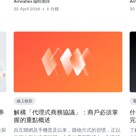
Airwallex 編輯團隊
Ai
30 April 2026
5 分鐘
30 
•
線上收款
率
解構「代理式商務協議」：商戶必須掌
什
握的重點概述
完
並探
自互聯網及手機普及以來，購物方式的習慣，正以
了