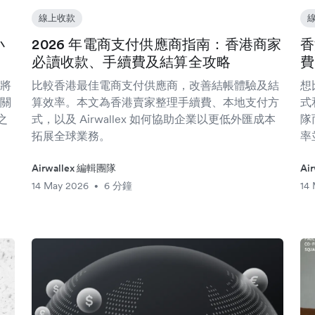
線上收款
小
2026 年電商支付供應商指南：香港商家
香
必讀收款、手續費及結算全攻略
費
將
比較香港最佳電商支付供應商，改善結帳體驗及結
想
關
算效率。本文為香港賣家整理手續費、本地支付方
式
之
式，以及 Airwallex 如何協助企業以更低外匯成本
隊
拓展全球業務。
率
Airwallex 編輯團隊
Ai
14 May 2026
6 分鐘
14
•