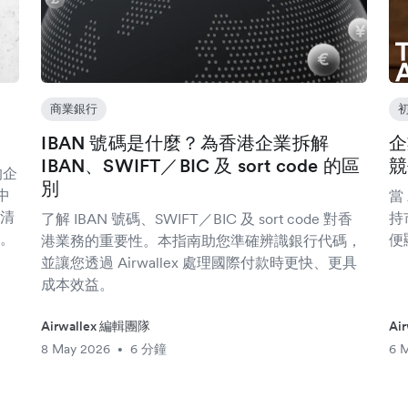
商業銀行
IBAN 號碼是什麼？為香港企業拆解
企
IBAN、SWIFT／BIC 及 sort code 的區
競
的企
別
中
當
清
持
了解 IBAN 號碼、SWIFT／BIC 及 sort code 對香
。
便
港業務的重要性。本指南助您準確辨識銀行代碼，
並讓您透過 Airwallex 處理國際付款時更快、更具
成本效益。
Airwallex 編輯團隊
Ai
8 May 2026
6 分鐘
6 
•