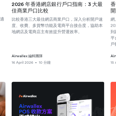
2026 年香港網店銀行戶口指南：3 大最
香
佳商業戶口比較
開
適
比較香港三大最佳網店商業戶口，深入分析開戶速
網
度、收費、多貨幣功能及電商平台接合度，協助本
2
地網店及電商店主有效提升營運效率。
到
平
戶
Airwallex 編輯團隊
Ai
16 April 2026
10 分鐘
15 
•