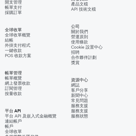
開支管理
產品文檔
帳單支付
API 技術文檔
採購訂單
公司
全球收單
關於我們
全球收單概覽
營運原則
結帳
使用條款
外掛支付程式
Cookie 設置中心
一鍵收款
招聘
POS 收款方案
合作夥伴計劃
獎賞
帳單管理
帳單概覽
資源中心
網上發票收款
網誌
訂閱管理
客戶分享
按量收款
新聞中心
常見問題
服務支援
平台 API
服務支援
平台 API 及嵌入式金融概覽
服務狀態
連結帳戶
帳戶
全球收單