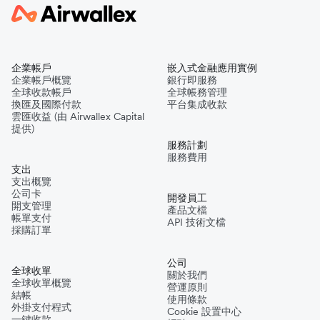
企業帳戶
嵌入式金融應用實例
企業帳戶概覽
銀行即服務
全球收款帳戶
全球帳務管理
換匯及國際付款
平台集成收款
雲匯收益 (由 Airwallex Capital
提供)
服務計劃
服務費用
支出
支出概覽
公司卡
開發員工
開支管理
產品文檔
帳單支付
API 技術文檔
採購訂單
公司
全球收單
關於我們
全球收單概覽
營運原則
結帳
使用條款
外掛支付程式
Cookie 設置中心
一鍵收款