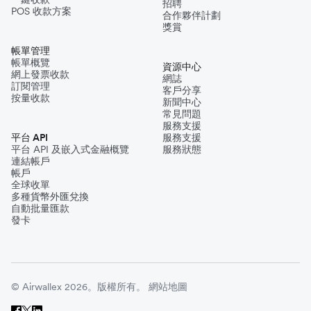
招聘
POS 收款方案
合作夥伴計劃
獎賞
帳單管理
帳單概覽
資源中心
網上發票收款
網誌
訂閱管理
客戶分享
按量收款
新聞中心
常見問題
服務支援
平台 API
服務支援
平台 API 及嵌入式金融概覽
服務狀態
連結帳戶
帳戶
全球收單
多種貨幣外匯兌換
自動批量匯款
發卡
© Airwallex 2026。版權所有。
網站地圖