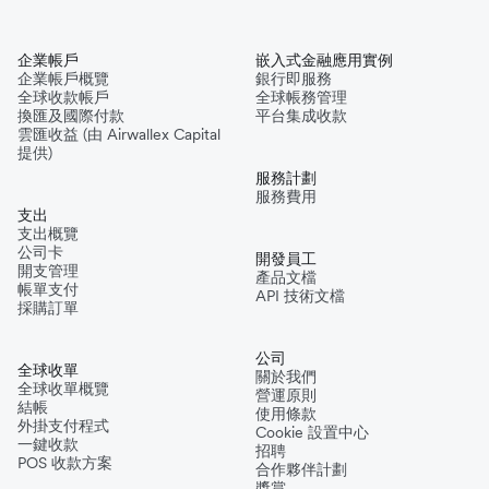
企業帳戶
嵌入式金融應用實例
企業帳戶概覽
銀行即服務
全球收款帳戶
全球帳務管理
換匯及國際付款
平台集成收款
雲匯收益 (由 Airwallex Capital
提供)
服務計劃
服務費用
支出
支出概覽
公司卡
開發員工
開支管理
產品文檔
帳單支付
API 技術文檔
採購訂單
公司
全球收單
關於我們
全球收單概覽
營運原則
結帳
使用條款
外掛支付程式
Cookie 設置中心
一鍵收款
招聘
POS 收款方案
合作夥伴計劃
獎賞