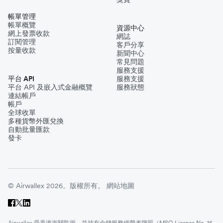
帳單管理
帳單概覽
資源中心
網上發票收款
網誌
訂閱管理
客戶分享
按量收款
新聞中心
常見問題
服務支援
平台 API
服務支援
平台 API 及嵌入式金融概覽
服務狀態
連結帳戶
帳戶
全球收單
多種貨幣外匯兌換
自動批量匯款
發卡
© Airwallex 2026。版權所有。
網站地圖
Airwallex 受香港海關監管，並持有金錢服務經營者牌照（MSO License No. 16-