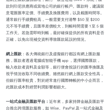
款到印尼供應商或當地公司的銀行帳戶。匯款時，建議留
意電匯匯率定價、手續費及換匯費用，以及截匯時間等。
通常銀行手續費較高，一般需要支付港幣 $50 至 $200
元不等手續費，且匯率差價較大，到帳時間需要 1 至 5 個
工作天。若急需即時到帳，最好確保提供的所有資料是否
正確，以免出現補交資料導致匯款延誤的情況。
網上匯款
：各大傳統銀行及虛擬銀行都設有網上匯款服
務，匯款者透過電腦或智能手機 app ，選擇國際匯款，
輸入收款者資料及金額等，銀行便會按該行的匯率換匯及
視乎情況收取不同收續費。雖然銀行網上匯款安全性高，
但銀行匯率較貴，對於經常進行國際轉帳的中小企而言，
此匯款成本對經營利潤影響都頗大。
一站式金融及匯款平台：
近年來，多家持牌金融及匯款平
台推出跨境匯款服務，如 Wise、PayPal 及一站式金融及