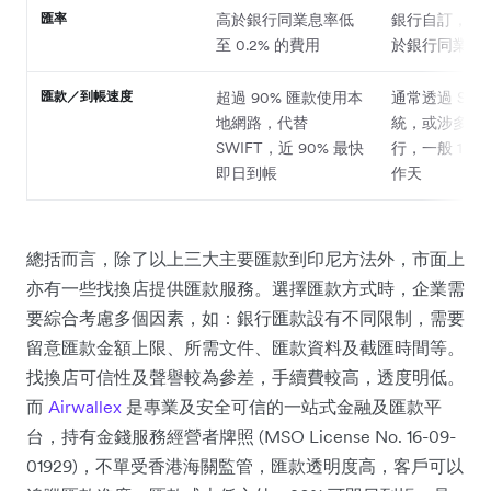
匯率
高於銀行同業息率低
銀行自訂，一
至 0.2% 的費用
於銀行同業匯
匯款／到帳速度
超過 90% 匯款使用本
通常透過 SWIF
地網路，代替
統，或涉多重
SWIFT，近 90% 最快
行，一般 1 至 
即日到帳
作天
總括而言，除了以上三大主要匯款到印尼方法外，市面上
亦有一些找換店提供匯款服務。選擇匯款方式時，企業需
要綜合考慮多個因素，如：銀行匯款設有不同限制，需要
留意匯款金額上限、所需文件、匯款資料及截匯時間等。
找換店可信性及聲譽較為參差，手續費較高，透度明低。
而
Airwallex
是專業及安全可信的一站式金融及匯款平
台，持有金錢服務經營者牌照 (MSO License No. 16-09-
01929)，不單受香港海關監管，匯款透明度高，客戶可以