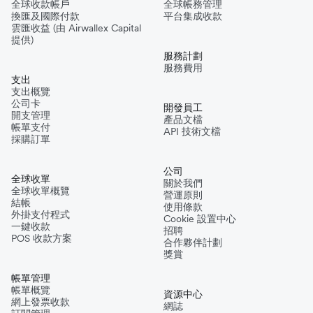
全球收款帳戶
全球帳務管理
換匯及國際付款
平台集成收款
雲匯收益 (由 Airwallex Capital
提供)
服務計劃
服務費用
支出
支出概覽
公司卡
開發員工
開支管理
產品文檔
帳單支付
API 技術文檔
採購訂單
公司
全球收單
關於我們
全球收單概覽
營運原則
結帳
使用條款
外掛支付程式
Cookie 設置中心
一鍵收款
招聘
POS 收款方案
合作夥伴計劃
獎賞
帳單管理
帳單概覽
資源中心
網上發票收款
網誌