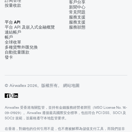
訂閱管理
客戶分享
按量收款
新聞中心
常見問題
服務支援
平台 API
服務支援
平台 API 及嵌入式金融概覽
服務狀態
連結帳戶
帳戶
全球收單
多種貨幣外匯兌換
自動批量匯款
發卡
© Airwallex 2026。版權所有。
網站地圖
Airwallex 受香港海關監管，並持有金錢服務經營者牌照（MSO License No. 16-
09-01929）。Airwallex 遵循最高國際安全標準，包括符合 PCI DSS、SOC1 及
SOC2 規範，並嚴格遵守本地監管要求。
在香港，對錢包的任何引用不是，也不應被解釋為儲值支付工具，而我們並非