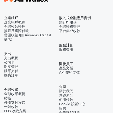
企業帳戶
嵌入式金融應用實例
企業帳戶概覽
銀行即服務
全球收款帳戶
全球帳務管理
換匯及國際付款
平台集成收款
雲匯收益 (由 Airwallex Capital
提供)
服務計劃
服務費用
支出
支出概覽
公司卡
開發員工
開支管理
產品文檔
帳單支付
API 技術文檔
採購訂單
公司
全球收單
關於我們
全球收單概覽
營運原則
結帳
使用條款
外掛支付程式
Cookie 設置中心
一鍵收款
招聘
POS 收款方案
合作夥伴計劃