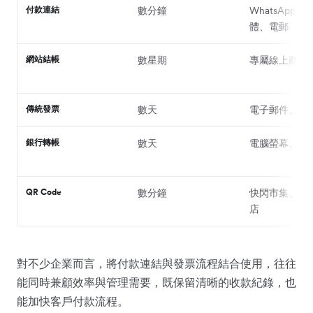
付款連結
數分鐘
WhatsApp
體、電郵
網站結帳
數星期
專屬線上商店
傳統發票
數天
電子郵件、公
銀行轉帳
數天
電腦螢幕、列
QR Code
數分鐘
快閃市集、零
店
對不少企業而言，將付款連結與發票流程結合使用，往往
能同時兼顧效率與管理需要，既保留清晰的收款紀錄，也
能加快客戶付款流程。