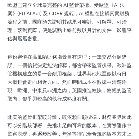
歐盟已建立全球最完整的 AI 監管架構。受歐盟《AI 法
案》(EU AI Act) 及 GDPR 規範，AI 模型在接觸真實財務
流程之前，團隊須先證明其結果可審計、可解釋、可治
理；落到實際，便是試點上線前數以月計的文件、影響評
估與層層審批。
這份審慎在高風險財務場景自有道理：一筆交易分類錯
誤、一個信貸決定無法解釋，都會帶來監管後果。歐洲監
管機構建立的是一套耐用框架，世界其他地區假以時日，
大概也會走向相近方向。然而時間成本在數據中清楚浮
現：歐洲、中東及非洲之內，英國推進較快，較輕的監管
取向，似乎與較高的執行成熟度有關。
北美的監管框架較分散，較依賴自願標準，財務團隊因此
可以分階段部署：先推出足夠可靠的版本，在實際運作中
監察表現，再逐步改善，無須等待完全合規的版本方才上