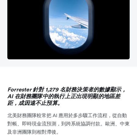
Forrester 針對 1,279 名財務決策者的數據顯示，
AI 在財務團隊中的執行上正出現明顯的地區差
距，成因遠不止預算。
北美財務團隊較常把 AI 應用於多步驟工作流程，從自動
對帳、即時現金流預測，到跨系統協調付款。歐洲、中東
及非洲團隊則相對滯後。