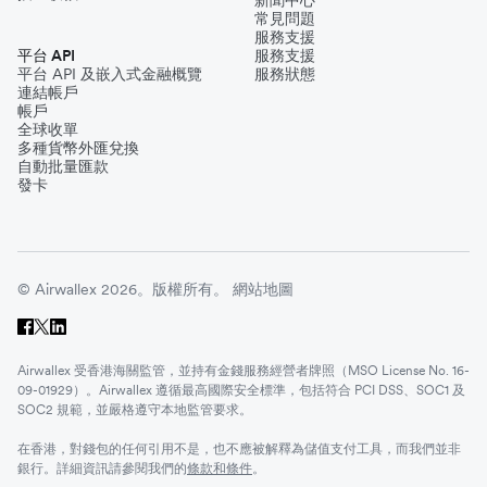
常見問題
服務支援
平台 API
服務支援
平台 API 及嵌入式金融概覽
服務狀態
連結帳戶
帳戶
全球收單
多種貨幣外匯兌換
自動批量匯款
發卡
© Airwallex 2026。版權所有。
網站地圖
Airwallex 受香港海關監管，並持有金錢服務經營者牌照（MSO License No. 16-
09-01929）。Airwallex 遵循最高國際安全標準，包括符合 PCI DSS、SOC1 及
SOC2 規範，並嚴格遵守本地監管要求。
在香港，對錢包的任何引用不是，也不應被解釋為儲值支付工具，而我們並非
銀行。詳細資訊請參閱我們的
條款和條件
。