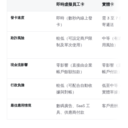
即時虛擬員工卡
實體卡
發卡速度
即時（數秒內線上發
需 3 至 7 個
卡）
寄遞送
欺詐風險
較低（可設定商戶限
中等（有遺失
制及單次使用）
用風險）
現金流影響
零影響（直接由企業
零影響（直接
帳戶餘額扣款）
帳戶付款）
行政負擔
較低（可配合自動收
低至中等（仍
據與對帳）
實體單據）
最佳應用情境
數碼廣告、SaaS 工
客戶應酬、日
具、供應商付款