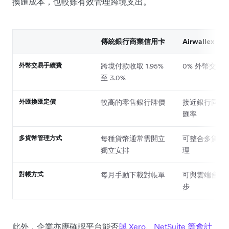
換匯成本，也較難有效管理跨境支出。
傳統銀行商業信用卡
Airwallex 公
外幣交易手續費
跨境付款收取 1.95%
0% 外幣交易
至 3.0%
外匯換匯定價
較高的零售銀行牌價
接近銀行同業
匯率
多貨幣管理方式
每種貨幣通常需開立
可整合多貨幣
獨立安排
理
對帳方式
每月手動下載對帳單
可與雲端會計
步
此外，企業亦應確認平台能否
與 Xero、NetSuite 等會計