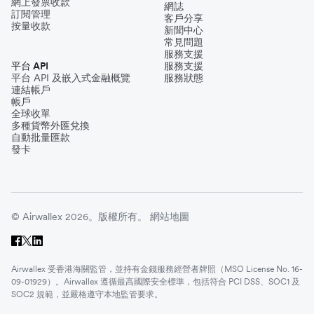
網上發票收款
網誌
訂閱管理
客戶分享
按量收款
新聞中心
常見問題
服務支援
平台 API
服務支援
平台 API 及嵌入式金融概覽
服務狀態
連結帳戶
帳戶
全球收單
多種貨幣外匯兌換
自動批量匯款
發卡
© Airwallex 2026。版權所有。
網站地圖
Airwallex 受香港海關監管，並持有金錢服務經營者牌照（MSO License No. 16-
09-01929）。Airwallex 遵循最高國際安全標準，包括符合 PCI DSS、SOC1 及
SOC2 規範，並嚴格遵守本地監管要求。