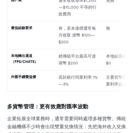
通常收取港幣$1,200
免費
—$10,000 不等的行
政費用
最低結餘要求
有，若未達標通常每
無
月收取 港幣 $100—
$200
本地轉出通道
經傳統平台最高可達
本地結算路徑
（FPS/CHATS）
港幣 $200
$0
外匯手續費溢價
高於銀行同業利率 1%
主要貨幣低至
—3%
業利率以上 0.
多貨幣管理：更有效應對匯率波動
企業拓展全球業務時，通常需要同時處理多種貨幣。傳統
金融機構不少時會出現雙重兌換情況：先把海外收入兌換