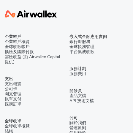
企業帳戶
嵌入式金融應用實例
企業帳戶概覽
銀行即服務
全球收款帳戶
全球帳務管理
換匯及國際付款
平台集成收款
雲匯收益 (由 Airwallex Capital
提供)
服務計劃
服務費用
支出
支出概覽
公司卡
開發員工
開支管理
產品文檔
帳單支付
API 技術文檔
採購訂單
公司
全球收單
關於我們
全球收單概覽
營運原則
結帳
使用條款