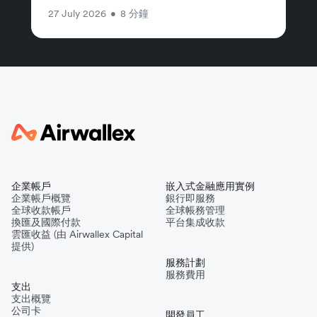
27 July 2026
•
8 分鐘
企業帳戶
嵌入式金融應用實例
企業帳戶概覽
銀行即服務
全球收款帳戶
全球帳務管理
換匯及國際付款
平台集成收款
雲匯收益 (由 Airwallex Capital
提供)
服務計劃
服務費用
支出
支出概覽
公司卡
開發員工