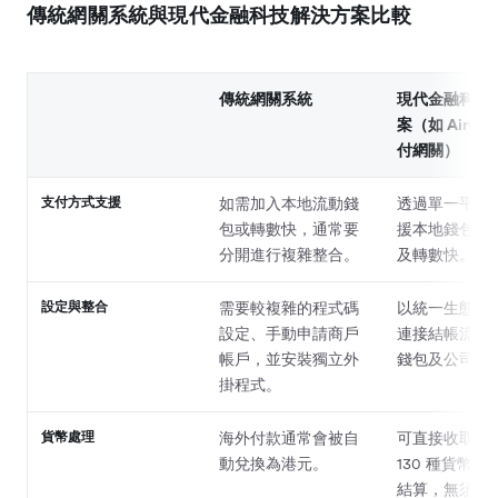
傳統網關系統與現代金融科技解決方案比較
傳統網關系統
現代金融科技
案（如 Airwall
付網關）
支付方式支援
如需加入本地流動錢
透過單一平台
包或轉數快，通常要
援本地錢包、
分開進行複雜整合。
及轉數快。
設定與整合
需要較複雜的程式碼
以統一生態系
設定、手動申請商戶
連接結帳流程
帳戶，並安裝獨立外
錢包及公司卡
掛程式。
貨幣處理
海外付款通常會被自
可直接收取並
動兌換為港元。
130 種貨幣進
結算，無須強