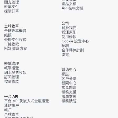
開支管理
產品文檔
帳單支付
API 技術文檔
採購訂單
公司
全球收單
關於我們
全球收單概覽
營運原則
結帳
使用條款
外掛支付程式
Cookie 設置中心
一鍵收款
招聘
POS 收款方案
合作夥伴計劃
獎賞
帳單管理
帳單概覽
資源中心
網上發票收款
網誌
訂閱管理
客戶分享
按量收款
新聞中心
常見問題
服務支援
平台 API
服務支援
平台 API 及嵌入式金融概覽
服務狀態
連結帳戶
帳戶
全球收單