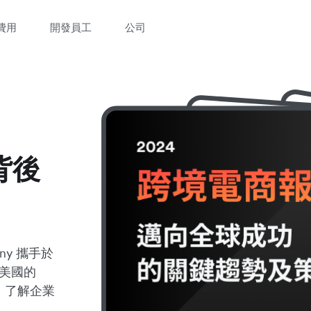
費用
開發員工
公司
背後
any 攜手於
和美國的
，了解企業