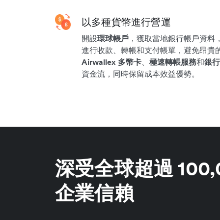
以多種貨幣進行營運
開設
環球帳戶
，獲取當地銀行帳戶資料，
進行收款、轉帳和支付帳單，避免昂貴
Airwallex 多幣卡
、
極速轉帳服務
和
銀行
資金流，同時保留成本效益優勢。
深受全球超過 100
企業信賴