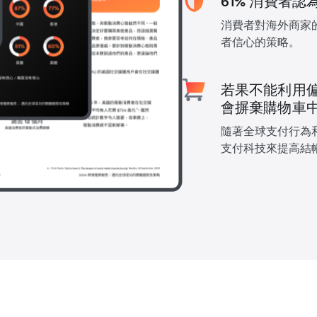
61% 消費者
消費者對海外商家
者信心的策略。
若果不能利用偏
會摒棄購物車
隨著全球支付行為
支付科技來提高結