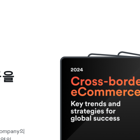
공을
Company의
전역의