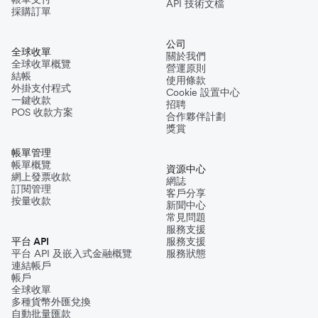
API 技術文檔
採購訂單
公司
全球收單
關於我們
全球收單概覽
營運原則
結帳
使用條款
外掛支付程式
Cookie 設置中心
一鍵收款
招聘
POS 收款方案
合作夥伴計劃
獎賞
帳單管理
帳單概覽
資源中心
網上發票收款
網誌
訂閱管理
客戶分享
按量收款
新聞中心
常見問題
服務支援
平台 API
服務支援
平台 API 及嵌入式金融概覽
服務狀態
連結帳戶
帳戶
全球收單
多種貨幣外匯兌換
自動批量匯款