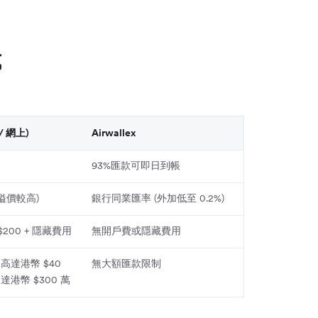
式
/ 網上)
Airwallex
93%匯款可即日到帳
溢價較高)
銀行同業匯率 (外加低至 0.2%)
$200 + 隱藏費用
無開戶費或隱藏費用
高達港幣 $40
無大額匯款限制
港幣 $300 萬