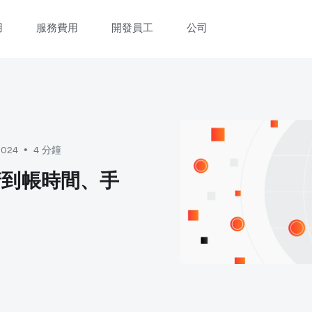
用
服務費用
開發員工
公司
立即觀看 3 分鐘體驗短片
填寫資料以觀體驗短片：
2024
4 分鐘
•
清到帳時間、手