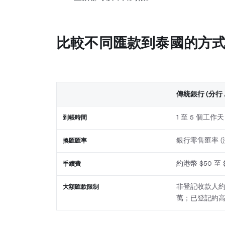
比較不同匯款到泰國的方
傳統銀行 (分行 
1 至 5 個工作天
到帳時間
銀行零售匯率 (
換匯匯率
約港幣 $50 至 
手續費
非登記收款人約
大額匯款限制
萬；已登記約高達