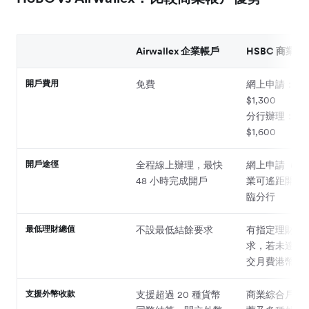
Airwallex 企業帳戶
HSBC 商業帳
開戶費用
免費
網上申請：港
$1,300
分行辦理：港
$1,600
開戶途徑
全程線上辦理，最快
網上申請（合
48 小時完成開戶
業可遙距開戶
臨分行
最低理財總值
不設最低結餘要求
有指定理財總
求，若未達標
交月費港幣 $2
支援外幣收款
支援超過 20 種貨幣
商業綜合戶口