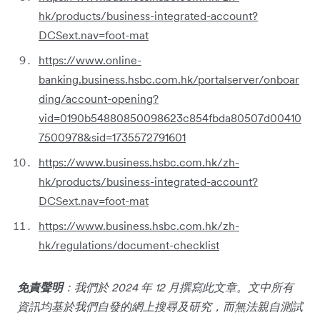
hk/products/business-integrated-account?
DCSext.nav=foot-mat
https://www.online-
banking.business.hsbc.com.hk/portalserver/onboar
ding/account-opening?
vid=0190b54880850098623c854fbda80507d00410
7500978&sid=1735572791601
https://www.business.hsbc.com.hk/zh-
hk/products/business-integrated-account?
DCSext.nav=foot-mat
https://www.business.hsbc.com.hk/zh-
hk/regulations/document-checklist
免責聲明
：我們於 2024 年 12 月撰寫此文章。文中所有
資訊均基於我們自發的網上搜尋及研究，而無法親自測試