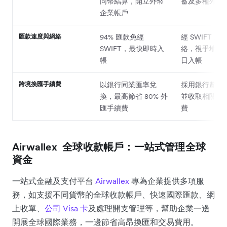
同幣結算，開立外幣
蓄及多種外幣
企業帳戶
匯款速度與網絡
94% 匯款免經
經 SWIFT 或
SWIFT，最快即時入
絡，視乎地區
帳
日入帳
跨境換匯手續費
以銀行同業匯率兌
採用銀行釐定
換，最高節省 80% 外
並收取相關換
匯手續費
費
Airwallex 全球收款帳戶：一站式管理全球
資金
一站式金融及支付平台
Airwallex
專為企業提供多項服
務，如支援不同貨幣的全球收款帳戶、快速國際匯款、網
上收單、
公司
Visa 卡
及處理開支管理等，幫助企業一邊
開展全球國際業務，一邊節省高昂換匯和交易費用。