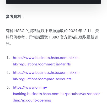
參考資料：
有關 HSBC 的資料從以下來源擷取於 2024 年 12 月。資
料只供參考，詳情請瀏覽 HSBC 官方網站以獲取最新資
訊。
https://www.business.hsbc.com.hk/zh-
hk/regulations/commercial-tariffs
https://www.business.hsbc.com.hk/zh-
hk/regulations/compare-accounts
https://www.online-
banking.business.hsbc.com.hk/portalserver/onboar
ding/account-opening