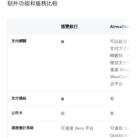
額外功能和服務比較
滙豐銀行
Airwallex
支付網關
✖️
可以超過 160
支付方式收款
轉數快、AliPa
微信支付等等
連接 Shopify
WooCommer
店平台
支付連結
✖️
有
公司卡
有
有
連接會計系統
可連接 Xero 平台
可連接 Xero、
Quickbooks、