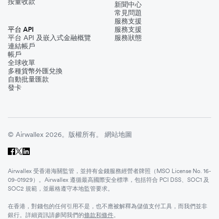
按量收款
新聞中心
常見問題
服務支援
平台 API
服務支援
平台 API 及嵌入式金融概覽
服務狀態
連結帳戶
帳戶
全球收單
多種貨幣外匯兌換
自動批量匯款
發卡
© Airwallex 2026。版權所有。
網站地圖
Airwallex 受香港海關監管，並持有金錢服務經營者牌照（MSO License No. 16-
09-01929）。Airwallex 遵循最高國際安全標準，包括符合 PCI DSS、SOC1 及
SOC2 規範，並嚴格遵守本地監管要求。
在香港，對錢包的任何引用不是，也不應被解釋為儲值支付工具，而我們並非
銀行。詳細資訊請參閱我們的
條款和條件
。