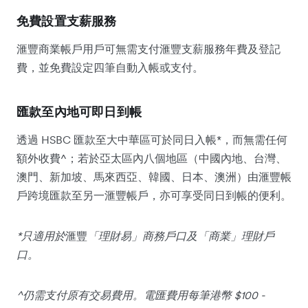
免費設置支薪服務
滙豐商業帳戶用戶可無需支付滙豐支薪服務年費及登記
費，並免費設定四筆自動入帳或支付。
匯款至內地可即日到帳
透過 HSBC 匯款至大中華區可於同日入帳*，而無需任何
額外收費^；若於亞太區內八個地區（中國內地、台灣、
澳門、新加坡、馬來西亞、韓國、日本、澳洲）由滙豐帳
戶跨境匯款至另一滙豐帳戶，亦可享受同日到帳的便利。
*只適用於
滙豐
「理財易」商務戶口及「商業」理財戶
口。
^仍需支付原有交易費用。電匯費用每筆港幣 $100 -