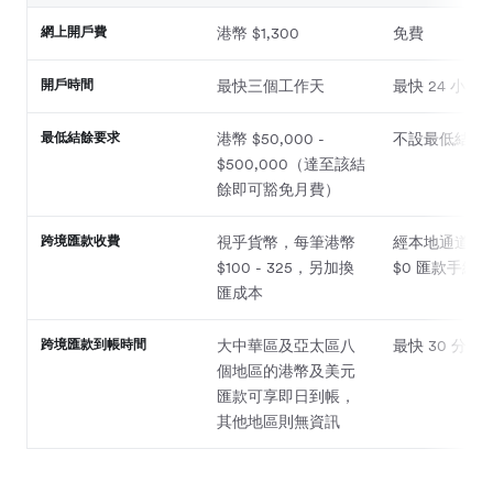
網上開戶費
港幣 $1,300
免費
開戶時間
最快三個工作天
最快 24 小時
最低結餘要求
港幣 $50,000 -
不設最低結餘
$500,000（達至該結
餘即可豁免月費）
跨境匯款收費
視乎貨幣，每筆港幣
經本地通道匯
$100 - 325，另加換
$0 匯款手續費
匯成本
跨境匯款到帳時間
大中華區及亞太區八
最快 30 分鐘
個地區的港幣及美元
匯款可享即日到帳，
其他地區則無資訊