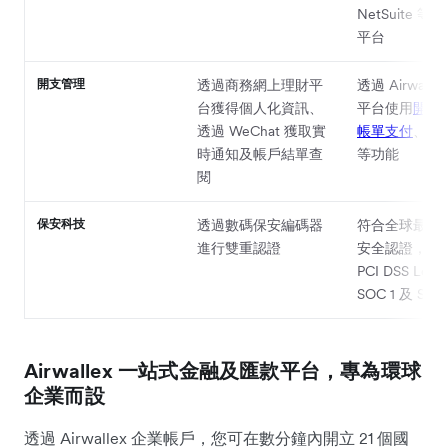
NetSuite 
平台
開支管理
透過商務網上理財平
透過 Airwall
台獲得個人化資訊、
平台使用
開支
透過 WeChat 獲取實
帳單支付
、
批
時通知及帳戶結單查
等功能
閱
保安科技
透過數碼保安編碼器
符合全球最高
進行雙重認證
安全認證，包
PCI DSS Leve
SOC 1 及 SO
Airwallex 一站式金融及匯款平台，專為環球
企業而設
透過 Airwallex 企業帳戶，您可在數分鐘內開立 21 個國