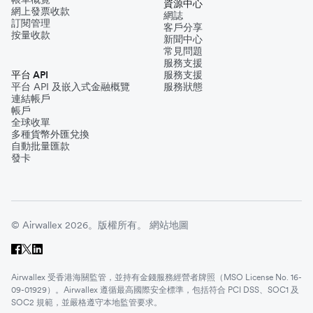
資源中心
網上發票收款
網誌
訂閱管理
客戶分享
按量收款
新聞中心
常見問題
服務支援
平台 API
服務支援
平台 API 及嵌入式金融概覽
服務狀態
連結帳戶
帳戶
全球收單
多種貨幣外匯兌換
自動批量匯款
發卡
© Airwallex 2026。版權所有。
網站地圖
Airwallex 受香港海關監管，並持有金錢服務經營者牌照（MSO License No. 16-
09-01929）。Airwallex 遵循最高國際安全標準，包括符合 PCI DSS、SOC1 及
SOC2 規範，並嚴格遵守本地監管要求。