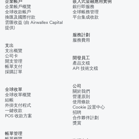
企業帳戶
嵌入式金融應用實例
企業帳戶概覽
銀行即服務
全球收款帳戶
全球帳務管理
換匯及國際付款
平台集成收款
雲匯收益 (由 Airwallex Capital
提供)
服務計劃
服務費用
支出
支出概覽
公司卡
開發員工
開支管理
產品文檔
帳單支付
API 技術文檔
採購訂單
公司
全球收單
關於我們
全球收單概覽
營運原則
結帳
使用條款
外掛支付程式
Cookie 設置中心
一鍵收款
招聘
POS 收款方案
合作夥伴計劃
獎賞
帳單管理
帳單概覽