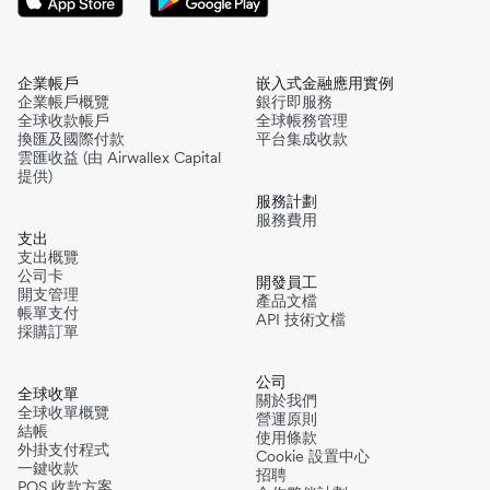
企業帳戶
嵌入式金融應用實例
企業帳戶概覽
銀行即服務
全球收款帳戶
全球帳務管理
換匯及國際付款
平台集成收款
雲匯收益 (由 Airwallex Capital
提供)
服務計劃
服務費用
支出
支出概覽
公司卡
開發員工
開支管理
產品文檔
帳單支付
API 技術文檔
採購訂單
公司
全球收單
關於我們
全球收單概覽
營運原則
結帳
使用條款
外掛支付程式
Cookie 設置中心
一鍵收款
招聘
POS 收款方案