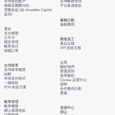
全球收款帳戶
全球帳務管理
換匯及國際付款
平台集成收款
雲匯收益 (由 Airwallex Capital
提供)
服務計劃
服務費用
支出
支出概覽
公司卡
開發員工
開支管理
產品文檔
帳單支付
API 技術文檔
採購訂單
公司
全球收單
關於我們
全球收單概覽
營運原則
結帳
使用條款
外掛支付程式
Cookie 設置中心
一鍵收款
招聘
POS 收款方案
合作夥伴計劃
獎賞
帳單管理
帳單概覽
資源中心
網上發票收款
網誌
訂閱管理