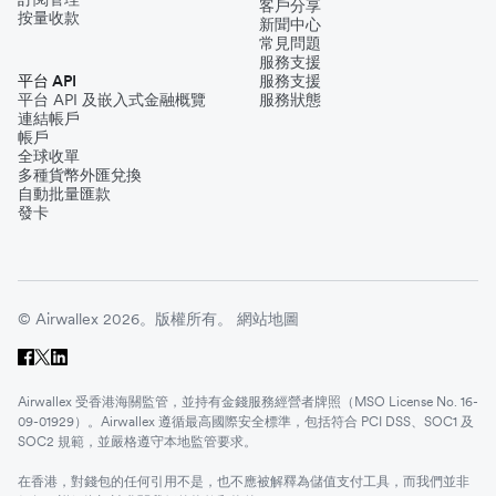
客戶分享
按量收款
新聞中心
常見問題
服務支援
平台 API
服務支援
平台 API 及嵌入式金融概覽
服務狀態
連結帳戶
帳戶
全球收單
多種貨幣外匯兌換
自動批量匯款
發卡
© Airwallex 2026。版權所有。
網站地圖
Airwallex 受香港海關監管，並持有金錢服務經營者牌照（MSO License No. 16-
09-01929）。Airwallex 遵循最高國際安全標準，包括符合 PCI DSS、SOC1 及
SOC2 規範，並嚴格遵守本地監管要求。
在香港，對錢包的任何引用不是，也不應被解釋為儲值支付工具，而我們並非