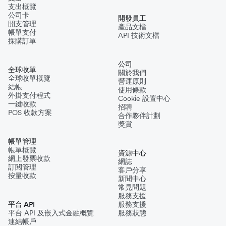
支出概覽
公司卡
開發員工
開支管理
產品文檔
帳單支付
API 技術文檔
採購訂單
公司
全球收單
關於我們
全球收單概覽
營運原則
結帳
使用條款
外掛支付程式
Cookie 設置中心
一鍵收款
招聘
POS 收款方案
合作夥伴計劃
獎賞
帳單管理
帳單概覽
資源中心
網上發票收款
網誌
訂閱管理
客戶分享
按量收款
新聞中心
常見問題
服務支援
平台 API
服務支援
平台 API 及嵌入式金融概覽
服務狀態
連結帳戶