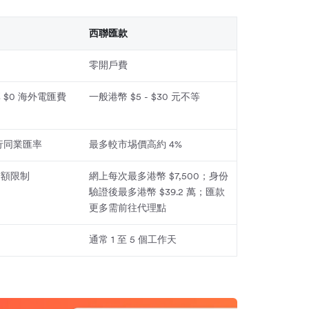
西聯匯款
零開戶費
$0 海外電匯費
一般港幣 $5 - $30 元不等
銀行同業匯率
最多較市埸價高約 4%
金額限制
網上每次最多港幣 $7,500；身份
驗證後最多港幣 $39.2 萬；匯款
更多需前往代理點
通常 1 至 5 個工作天