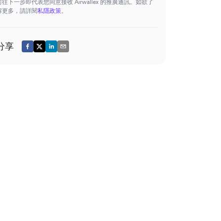
前往下一步即代表您同意接收 Airwallex 的推廣通訊。如欲了
解更多，請詳閱
私隱政策
。
分享