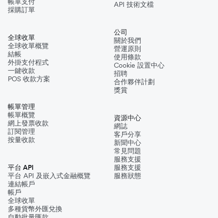
帳單支付
API 技術文檔
採購訂單
公司
全球收單
關於我們
全球收單概覽
營運原則
結帳
使用條款
外掛支付程式
Cookie 設置中心
一鍵收款
招聘
POS 收款方案
合作夥伴計劃
獎賞
帳單管理
帳單概覽
資源中心
網上發票收款
網誌
訂閱管理
客戶分享
按量收款
新聞中心
常見問題
服務支援
平台 API
服務支援
平台 API 及嵌入式金融概覽
服務狀態
連結帳戶
帳戶
全球收單
多種貨幣外匯兌換
自動批量匯款