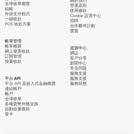
關於我們
全球收單概覽
營運原則
結帳
使用條款
外掛支付程式
Cookie 設置中心
一鍵收款
招聘
POS 收款方案
合作夥伴計劃
獎賞
帳單管理
帳單概覽
資源中心
網上發票收款
網誌
訂閱管理
客戶分享
按量收款
新聞中心
常見問題
服務支援
平台 API
服務支援
平台 API 及嵌入式金融概覽
服務狀態
連結帳戶
帳戶
全球收單
多種貨幣外匯兌換
自動批量匯款
發卡