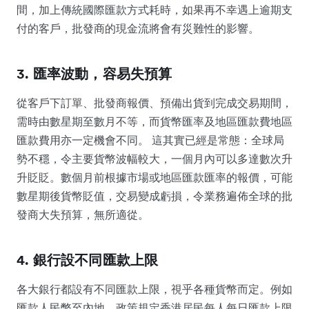
間，加上傳統國際匯款方式耗時，如果再不幸遇上逾期支
付的客戶，批發商的現金流將會有災難性的影響。
3. 匯率波動，容易失預算
從客戶下訂單、批發商報價、預備出貨到完成交易期間，
需時由數星期至數月不等，而貨幣匯率及地區匯款費地區
匯款費用亦一定機會不同。 這其實已經是常態：全球局
勢不穩，令主要貨幣波幅較大，一個月內可以多達數次升
升貶貶。數個月前根據市場或地區匯款匯率的報價，可能
數星期後貨幣貶值，交易變成虧損，令業務遍佈全球的批
發商大失預算，無所適從。
4. 銀行設不同匯款上限
各大銀行都設有不同匯款上限，視乎各種貨幣而定。例如
匯款人民幣至內地，政策規定香港居民每人每日匯款上限