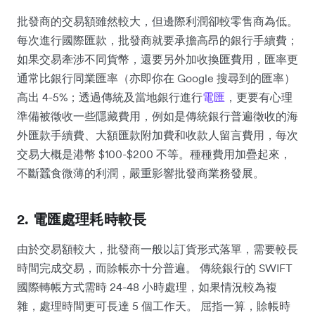
批發商的交易額雖然較大，但邊際利潤卻較零售商為低。
每次進行國際匯款，批發商就要承擔高昂的銀行手續費；
如果交易牽涉不同貨幣，還要另外加收換匯費用，匯率更
通常比銀行同業匯率（亦即你在 Google 搜尋到的匯率）
高出 4-5%；透過傳統及當地銀行進行
電匯
，更要有心理
準備被徵收一些隱藏費用，例如是傳統銀行普遍徵收的海
外匯款手續費、大額匯款附加費和收款人留言費用，每次
交易大概是港幣 $100-$200 不等。種種費用加疊起來，
不斷蠶食微薄的利潤，嚴重影響批發商業務發展。
2. 電匯處理耗時較長
由於交易額較大，批發商一般以訂貨形式落單，需要較長
時間完成交易，而賒帳亦十分普遍。 傳統銀行的 SWIFT
國際轉帳方式需時 24-48 小時處理，如果情況較為複
雜，處理時間更可長達 5 個工作天。 屈指一算，賒帳時