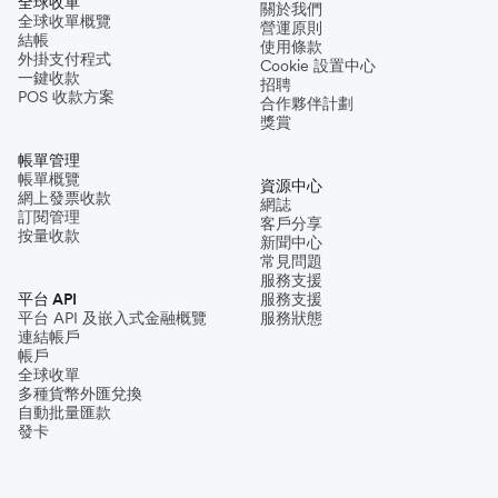
全球收單
關於我們
全球收單概覽
營運原則
結帳
使用條款
外掛支付程式
Cookie 設置中心
一鍵收款
招聘
POS 收款方案
合作夥伴計劃
獎賞
帳單管理
帳單概覽
資源中心
網上發票收款
網誌
訂閱管理
客戶分享
按量收款
新聞中心
常見問題
服務支援
平台 API
服務支援
平台 API 及嵌入式金融概覽
服務狀態
連結帳戶
帳戶
全球收單
多種貨幣外匯兌換
自動批量匯款
發卡