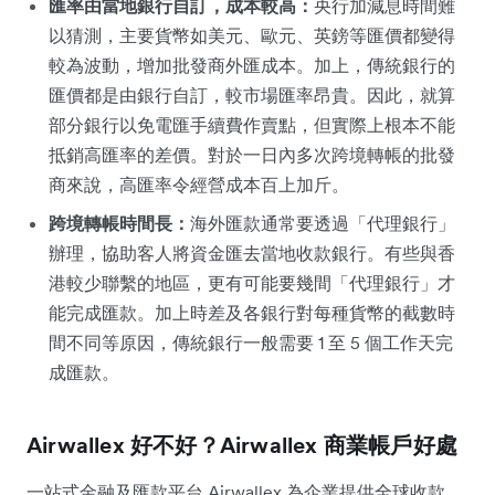
匯率由當地銀行自訂，成本較高：
央行加減息時間難
以猜測，主要貨幣如美元、歐元、英鎊等匯價都變得
較為波動，增加批發商外匯成本。加上，傳統銀行的
匯價都是由銀行自訂，較市場匯率昂貴。因此，就算
部分銀行以免電匯手續費作賣點，但實際上根本不能
抵銷高匯率的差價。對於一日內多次跨境轉帳的批發
商來說，高匯率令經營成本百上加斤。
跨境轉帳時間長：
海外匯款通常要透過「代理銀行」
辦理，協助客人將資金匯去當地收款銀行。有些與香
港較少聯繫的地區，更有可能要幾間「代理銀行」才
能完成匯款。加上時差及各銀行對每種貨幣的截數時
間不同等原因，傳統銀行一般需要 1 至 5 個工作天完
成匯款。
Airwallex 好不好？Airwallex 商業帳戶好處
一站式金融及匯款平台 Airwallex 為企業提供全球收款、