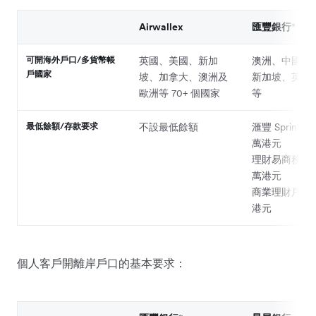
Airwallex
匯豐銀行
*
可開海外戶口/多貨幣帳
英國、美國、新加
澳洲、中國、
戶國家
坡、加拿大、澳洲及
新加坡、英國
歐洲等 70+ 個國家
等
最低餘額/存款要求
不設最低餘額
滙豐 Sprint 
萬港元
理財易商務戶口
萬港元
商業理財戶口：
港元
個人客戶開離岸戶口的基本要求：