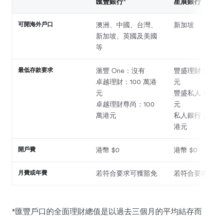
匯豐銀行
*
星展銀行
可開海外戶口
澳洲、中國、台灣、
新加坡
新加坡、英國及美國
等
最低存款要求
滙豐 One：沒有
豐盛理財：100
卓越理財：100 萬港
元
元
豐盛私人：80
卓越理財尊尚：100
元
萬港元
私人銀行：2,5
港元
開戶費
港幣 $0
港幣 $0
月費或年費
若符合要求可獲豁免
若符合要求可
*匯豐戶口的全面理財總值是以過去三個月的平均結存而