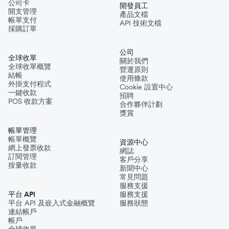
公司卡
開發員工
開支管理
產品文檔
帳單支付
API 技術文檔
採購訂單
公司
全球收單
關於我們
全球收單概覽
營運原則
結帳
使用條款
外掛支付程式
Cookie 設置中心
一鍵收款
招聘
POS 收款方案
合作夥伴計劃
獎賞
帳單管理
帳單概覽
資源中心
網上發票收款
網誌
訂閱管理
客戶分享
按量收款
新聞中心
常見問題
服務支援
平台 API
服務支援
平台 API 及嵌入式金融概覽
服務狀態
連結帳戶
帳戶