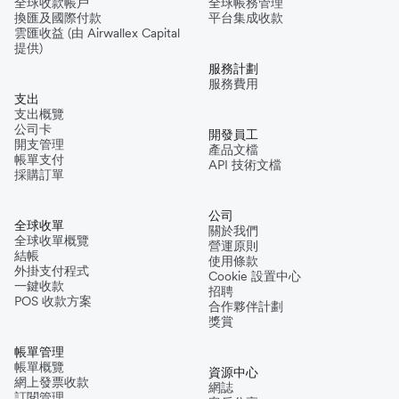
全球收款帳戶
全球帳務管理
換匯及國際付款
平台集成收款
雲匯收益 (由 Airwallex Capital
提供)
服務計劃
服務費用
支出
支出概覽
公司卡
開發員工
開支管理
產品文檔
帳單支付
API 技術文檔
採購訂單
公司
全球收單
關於我們
全球收單概覽
營運原則
結帳
使用條款
外掛支付程式
Cookie 設置中心
一鍵收款
招聘
POS 收款方案
合作夥伴計劃
獎賞
帳單管理
帳單概覽
資源中心
網上發票收款
網誌
訂閱管理