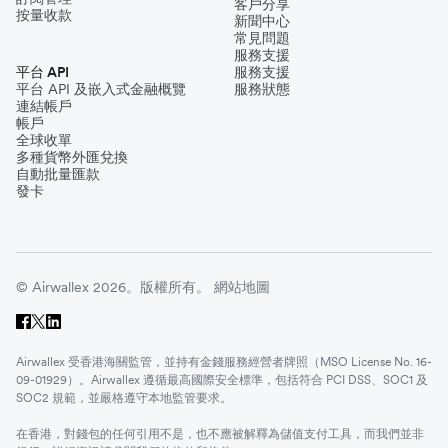
客戶分享
按量收款
新聞中心
常見問題
服務支援
平台 API
服務支援
平台 API 及嵌入式金融概覽
服務狀態
連結帳戶
帳戶
全球收單
多種貨幣外匯兌換
自動批量匯款
發卡
© Airwallex 2026。版權所有。
網站地圖
Airwallex 受香港海關監管，並持有金錢服務經營者牌照（MSO License No. 16-
09-01929）。Airwallex 遵循最高國際安全標準，包括符合 PCI DSS、SOC1 及
SOC2 規範，並嚴格遵守本地監管要求。
在香港，對錢包的任何引用不是，也不應被解釋為儲值支付工具，而我們並非