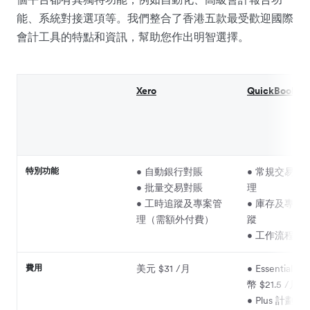
能、系統對接選項等。我們整合了香港五款最受歡迎國際
會計工具的特點和資訊，幫助您作出明智選擇。
Xero
QuickBooks O
特別功能
• 自動銀行對賬
• 常規交易及
• 批量交易對賬
理
• 工時追蹤及專案管
• 庫存及專案
理（需額外付費）
蹤
• 工作流程自
費用
美元 $31 /月
• Essential
幣 $21.5 /月
• Plus 計劃