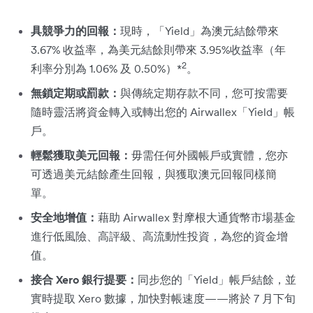
具競爭力的回報：
現時，「Yield」為澳元結餘帶來
3.67% 收益率，為美元結餘則帶來 3.95%收益率（年
2
利率分別為 1.06% 及 0.50%）*
。
無鎖定期或罰款：
與傳統定期存款不同，您可按需要
隨時靈活將資金轉入或轉出您的 Airwallex「Yield」帳
戶。
輕鬆獲取美元回報：
毋需任何外國帳戶或實體，您亦
可透過美元結餘產生回報，與獲取澳元回報同樣簡
單。
安全地增值：
藉助 Airwallex 對摩根大通貨幣市場基金
進行低風險、高評級、高流動性投資，為您的資金增
值。
接合 Xero 銀行提要：
同步您的「Yield」帳戶結餘，並
實時提取 Xero 數據，加快對帳速度——將於 7 月下旬