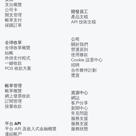
支出概覽
公司卡
開發員工
開支管理
產品文檔
帳單支付
API 技術文檔
採購訂單
公司
全球收單
關於我們
全球收單概覽
營運原則
結帳
使用條款
外掛支付程式
Cookie 設置中心
一鍵收款
招聘
POS 收款方案
合作夥伴計劃
獎賞
帳單管理
帳單概覽
資源中心
網上發票收款
網誌
訂閱管理
客戶分享
按量收款
新聞中心
常見問題
服務支援
平台 API
服務支援
平台 API 及嵌入式金融概覽
服務狀態
連結帳戶