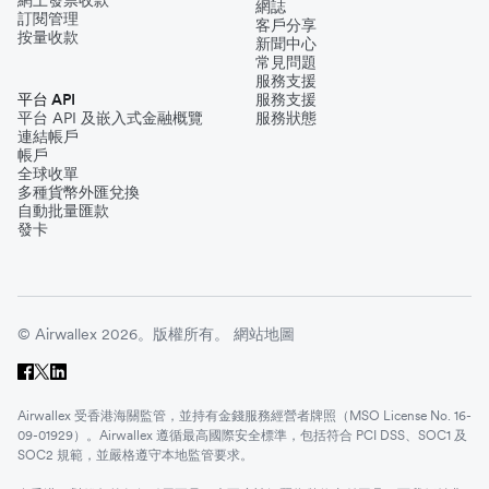
網誌
訂閱管理
客戶分享
按量收款
新聞中心
常見問題
服務支援
平台 API
服務支援
平台 API 及嵌入式金融概覽
服務狀態
連結帳戶
帳戶
全球收單
多種貨幣外匯兌換
自動批量匯款
發卡
© Airwallex 2026。版權所有。
網站地圖
Airwallex 受香港海關監管，並持有金錢服務經營者牌照（MSO License No. 16-
09-01929）。Airwallex 遵循最高國際安全標準，包括符合 PCI DSS、SOC1 及
SOC2 規範，並嚴格遵守本地監管要求。