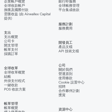
企業帳戶概覽
銀行即服務
全球收款帳戶
全球帳務管理
換匯及國際付款
平台集成收款
雲匯收益 (由 Airwallex Capital
提供)
服務計劃
服務費用
支出
支出概覽
公司卡
開發員工
開支管理
產品文檔
帳單支付
API 技術文檔
採購訂單
公司
全球收單
關於我們
全球收單概覽
營運原則
結帳
使用條款
外掛支付程式
Cookie 設置中心
一鍵收款
招聘
POS 收款方案
合作夥伴計劃
獎賞
帳單管理
帳單概覽
資源中心
網上發票收款