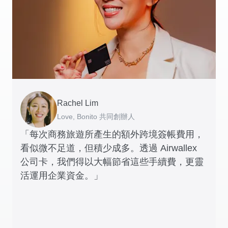
Rachel Lim
Henson Tsai
Phyllis
Jennifer Chong
Benjamin
Tomy Wu
Love, Bonito 共同創辦人
SleekFlow 創辦人
Jakewell 數碼營運總監
Linjer 行政總裁
Grams(28) 創辦人
MyiCellar 共同創辦人
「每次商務旅遊所產生的額外跨境簽帳費用，
看似微不足道，但積少成多。透過 Airwallex
公司卡，我們得以大幅節省這些手續費，更靈
活運用企業資金。」