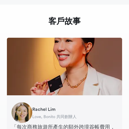
客戶故事
Rachel Lim
Henson Tsai
Phyllis
Jennifer Chong
Benjamin
Tomy Wu
Love, Bonito 共同創辦人
SleekFlow 創辦人
Jakewell 數碼營運總監
Linjer 行政總裁
Grams(28) 創辦人
MyiCellar 共同創辦人
「每次商務旅遊所產生的額外跨境簽帳費用，