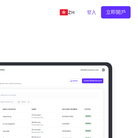
立即開戶
登入
ZH