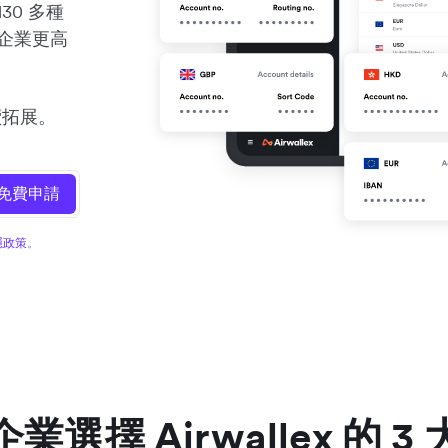
30 多種
助企業更高
續拓展。
免費申請
隱政策
。
業選擇 Airwallex 的 3