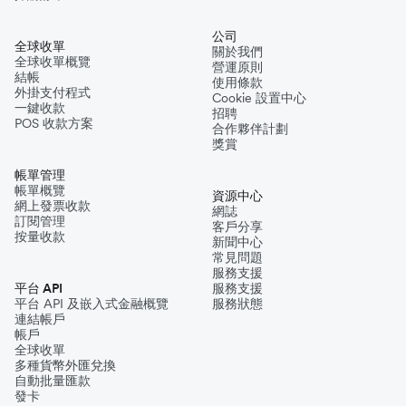
公司
全球收單
關於我們
全球收單概覽
營運原則
結帳
使用條款
外掛支付程式
Cookie 設置中心
一鍵收款
招聘
POS 收款方案
合作夥伴計劃
獎賞
帳單管理
帳單概覽
資源中心
網上發票收款
網誌
訂閱管理
客戶分享
按量收款
新聞中心
常見問題
服務支援
平台 API
服務支援
平台 API 及嵌入式金融概覽
服務狀態
連結帳戶
帳戶
全球收單
多種貨幣外匯兌換
自動批量匯款
發卡