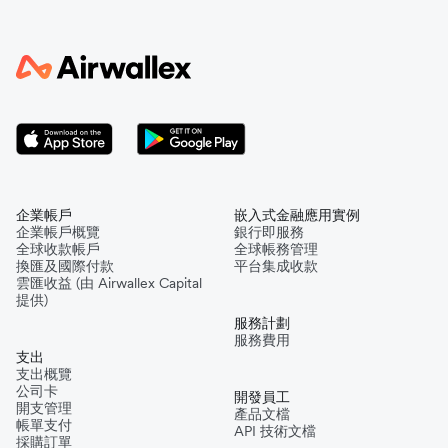
企業帳戶
嵌入式金融應用實例
企業帳戶概覽
銀行即服務
全球收款帳戶
全球帳務管理
換匯及國際付款
平台集成收款
雲匯收益 (由 Airwallex Capital
提供)
服務計劃
服務費用
支出
支出概覽
公司卡
開發員工
開支管理
產品文檔
帳單支付
API 技術文檔
採購訂單