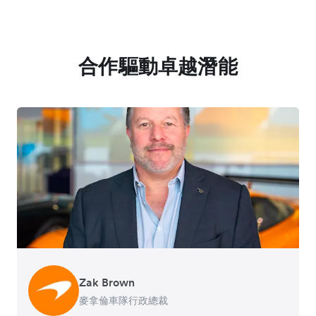
合作驅動卓越潛能
Zak Brown
Jack Zhang
麥拿倫車隊行政總裁
Airwallex 行政總裁兼聯合創辦人