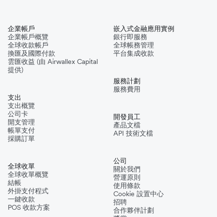
企業帳戶
嵌入式金融應用實例
企業帳戶概覽
銀行即服務
全球收款帳戶
全球帳務管理
換匯及國際付款
平台集成收款
雲匯收益 (由 Airwallex Capital
提供)
服務計劃
服務費用
支出
支出概覽
公司卡
開發員工
開支管理
產品文檔
帳單支付
API 技術文檔
採購訂單
公司
全球收單
關於我們
全球收單概覽
營運原則
結帳
使用條款
外掛支付程式
Cookie 設置中心
一鍵收款
招聘
POS 收款方案
合作夥伴計劃