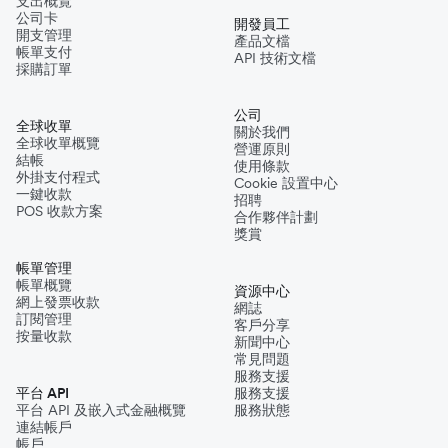
支出概覽
公司卡
開發員工
開支管理
產品文檔
帳單支付
API 技術文檔
採購訂單
公司
全球收單
關於我們
全球收單概覽
營運原則
結帳
使用條款
外掛支付程式
Cookie 設置中心
一鍵收款
招聘
POS 收款方案
合作夥伴計劃
獎賞
帳單管理
帳單概覽
資源中心
網上發票收款
網誌
訂閱管理
客戶分享
按量收款
新聞中心
常見問題
服務支援
平台 API
服務支援
平台 API 及嵌入式金融概覽
服務狀態
連結帳戶
帳戶