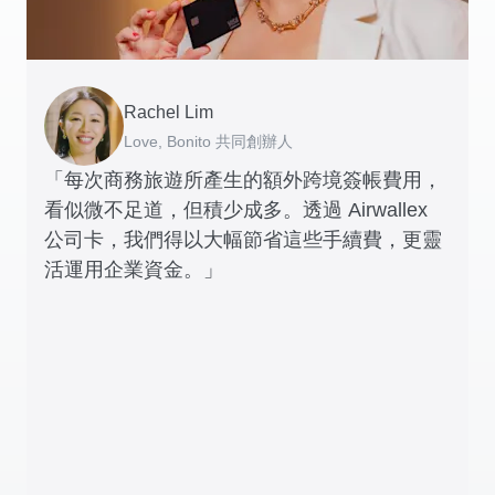
Rachel Lim
Henson Tsai
Phyllis
Jennifer Chong
Benjamin
Tomy Wu
Love, Bonito 共同創辦人
SleekFlow 創辦人
Jakewell 數碼營運總監
Linjer 行政總裁
Grams(28) 創辦人
MyiCellar 共同創辦人
「每次商務旅遊所產生的額外跨境簽帳費用，
看似微不足道，但積少成多。透過 Airwallex
公司卡，我們得以大幅節省這些手續費，更靈
活運用企業資金。」