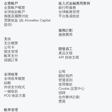
企業帳戶
嵌入式金融應用實例
企業帳戶概覽
銀行即服務
全球收款帳戶
全球帳務管理
換匯及國際付款
平台集成收款
雲匯收益 (由 Airwallex Capital
提供)
服務計劃
服務費用
支出
支出概覽
公司卡
開發員工
開支管理
產品文檔
帳單支付
API 技術文檔
採購訂單
公司
全球收單
關於我們
全球收單概覽
營運原則
結帳
使用條款
外掛支付程式
Cookie 設置中心
一鍵收款
招聘
POS 收款方案
合作夥伴計劃
獎賞
帳單管理