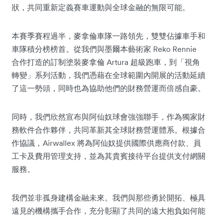
狀，共同重新定義賽車運動與全球金融的無限可能。
本賽季賽程過半，麥拿倫車隊一路領先，雙雙佔據車手和
車隊積分榜榜首。從我們與墨爾本藝術家 Reko Rennie
合作打造的訂制塗裝麥拿倫 Artura 超級跑車，到「視角
轉變」系列活動，我們憑藉在全球範圍內開展的活動延續
了這一勢頭，同時也為協助他們的財務營運而倍感自豪。
同時，我們欣然宣布與阿仙奴球會強強聯手，作為獨家財
務軟件合作夥伴，共同革新其全球財務營運體系。根據合
作協議，Airwallex 將為阿仙奴提供國際供應商付款、員
工卡及費用管理支持，並為其貴賓接待平台提供支付網關
服務。
我們並非孤身建構金融未來。我們與那些勇於開拓、極具
遠見的機構攜手合作，充分彰顯了共同的遠大抱負如何能