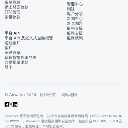
帳單概覽
資源中心
網上發票收款
網誌
訂閱管理
客戶分享
按量收款
新聞中心
常見問題
服務支援
平台 API
服務支援
平台 API 及嵌入式金融概覽
服務狀態
連結帳戶
帳戶
全球收單
多種貨幣外匯兌換
自動批量匯款
發卡
© Airwallex 2026。版權所有。
網站地圖
Airwallex 受香港海關監管，並持有金錢服務經營者牌照（MSO License No. 16-
09-01929）。Airwallex 遵循最高國際安全標準，包括符合 PCI DSS、SOC1 及
SOC2 規範，並嚴格遵守本地監管要求。