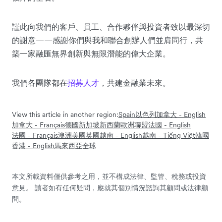
謹此向我們的客戶、員工、合作夥伴與投資者致以最深切
的謝意——感謝你們與我和聯合創辦人們並肩同行，共
築一家融匯無界創新與無限潛能的偉大企業。
我們各團隊都在
招募人才
，共建金融業未來。
View this article in another region:
Spain
以色列
加拿大 - English
加拿大 - Français
德國
新加坡
新西蘭
歐洲聯盟
法國 - English
法國 - Français
澳洲
美國
英國
越南 - English
越南 - Tiếng Việt
韓國
香港 - English
馬來西亞
全球
本文所載資料僅供參考之用，並不構成法律、監管、稅務或投資
意見。 讀者如有任何疑問，應就其個別情況諮詢其顧問或法律顧
問。