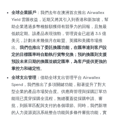
全球企業賬戶
：我們去年在澳洲首次推出 Airwallex
Yield 雲匯收益，近期又將其引入到香港和新加坡，幫
助企業透過多幣種餘額獲得有競爭力的回報，且無最
低鎖定期。該產品表現強勁，管理資金已超過 3.5 億
美元，計劃未來幾個月在歐盟、英國和美國市場推
出。
我們也推出了委託換匯功能，在匯率達到客戶設
定的目標匯率時自動執行貨幣兌換；預約換匯則支援
預設未來日期的換匯並鎖定匯率，為客戶提供更強的
掌控力和確定性
。
全球支出管理
：借助全球支出管理平台 Airwallex
Spend，我們推出了多項關鍵功能，顯著提升了對大
型企業的產品市場契合度。供應商管理與採購訂單功
能現已貫穿採購全流程，無縫覆蓋從採購申請、審
批，到賬單匹配與支付的各個環節。同時，我們新增
的人力資源資訊系統整合功能與多條件審批功能，實