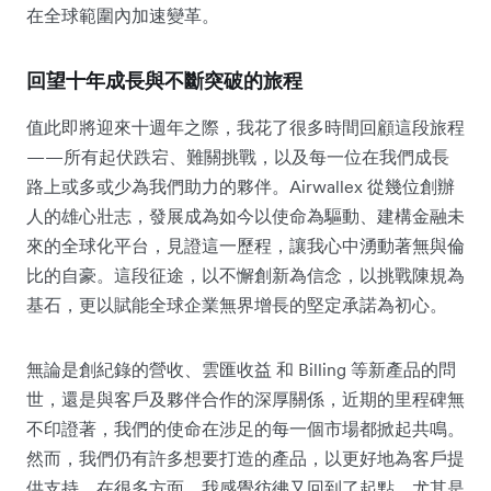
在全球範圍內加速變革。
回望十年成長與不斷突破的旅程
值此即將迎來十週年之際，我花了很多時間回顧這段旅程
——所有起伏跌宕、難關挑戰，以及每一位在我們成長
路上或多或少為我們助力的夥伴。Airwallex 從幾位創辦
人的雄心壯志，發展成為如今以使命為驅動、建構金融未
來的全球化平台，見證這一歷程，讓我心中湧動著無與倫
比的自豪。這段征途，以不懈創新為信念，以挑戰陳規為
基石，更以賦能全球企業無界增長的堅定承諾為初心。
無論是創紀錄的營收、雲匯收益 和 Billing 等新產品的問
世，還是與客戶及夥伴合作的深厚關係，近期的里程碑無
不印證著，我們的使命在涉足的每一個市場都掀起共鳴。
然而，我們仍有許多想要打造的產品，以更好地為客戶提
供支持。在很多方面，我感覺彷彿又回到了起點，尤其是