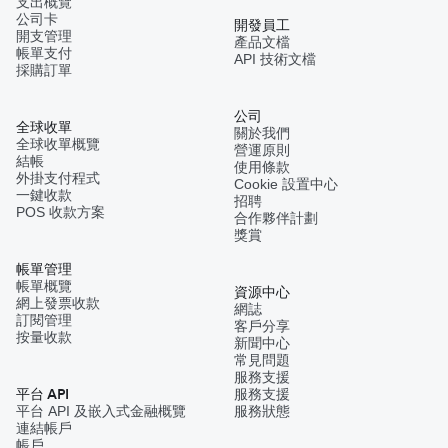
支出概覽
公司卡
開發員工
開支管理
產品文檔
帳單支付
API 技術文檔
採購訂單
公司
全球收單
關於我們
全球收單概覽
營運原則
結帳
使用條款
外掛支付程式
Cookie 設置中心
一鍵收款
招聘
POS 收款方案
合作夥伴計劃
獎賞
帳單管理
帳單概覽
資源中心
網上發票收款
網誌
訂閱管理
客戶分享
按量收款
新聞中心
常見問題
服務支援
平台 API
服務支援
平台 API 及嵌入式金融概覽
服務狀態
連結帳戶
帳戶