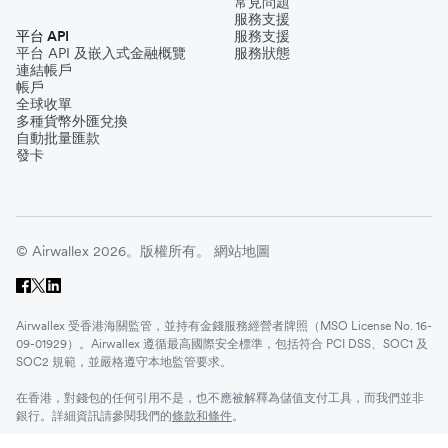
常見問題
服務支援
平台 API
服務支援
平台 API 及嵌入式金融概覽
服務狀態
連結帳戶
帳戶
全球收單
多種貨幣外匯兌換
自動批量匯款
發卡
© Airwallex 2026。版權所有。
網站地圖
Airwallex 受香港海關監管，並持有金錢服務經營者牌照（MSO License No. 16-
09-01929）。Airwallex 遵循最高國際安全標準，包括符合 PCI DSS、SOC1 及
SOC2 規範，並嚴格遵守本地監管要求。
在香港，對錢包的任何引用不是，也不應被解釋為儲值支付工具，而我們並非
銀行。詳細資訊請參閱我們的
條款和條件
。