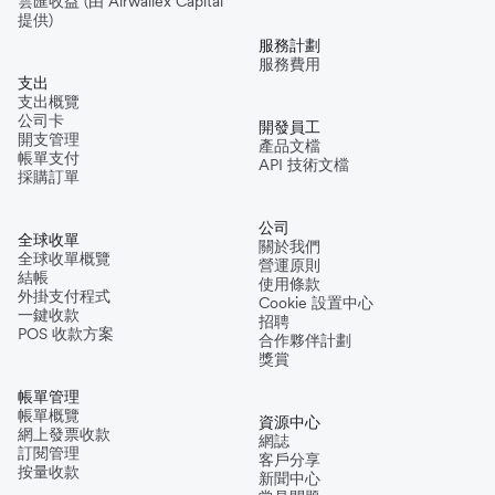
雲匯收益 (由 Airwallex Capital
提供)
服務計劃
服務費用
支出
支出概覽
公司卡
開發員工
開支管理
產品文檔
帳單支付
API 技術文檔
採購訂單
公司
全球收單
關於我們
全球收單概覽
營運原則
結帳
使用條款
外掛支付程式
Cookie 設置中心
一鍵收款
招聘
POS 收款方案
合作夥伴計劃
獎賞
帳單管理
帳單概覽
資源中心
網上發票收款
網誌
訂閱管理
客戶分享
按量收款
新聞中心