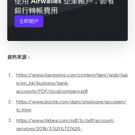
使用 Airwallex 企業帳戶，節省
銀行轉帳費用
立即開戶
資料來源：
https://www.hangseng.com/content/dam/wpb/has
e/en_hk/business/bank-
accounts/PDF/localcompany.pdf
https://www.bochk.com/dam/smeinone/accopen/
tc.html
https://www.hkbea.com/pdf/tc/pdf/account-
services/2016/3.%20LTD%20-