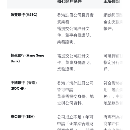
核心開戶條件
主要優點
滙豐銀行 (HSBC)
香港註冊公司且具實
網點與國際網
質業務
全面支援開設
需提交公司註冊文
帳戶。
件、董事身份證明、
業務證明。
恒生銀行 (Hang Seng
需提交公司註冊文
可選擇前往恒
Bank)
件、董事身份證明、
指定分行進行
業務證明。
戶。
中國銀行（香港）
香港／海外註冊公司
符合資格的公
(BOCHK)
皆可申請
用「遙距開戶
董事需提交身份、地
務」，中資背
址與公司資料。
地業務對接友
東亞銀行 (BEA)
公司成立不足 1 年可
有專門為初創
申請「企業綜合理財 -
商業戶口