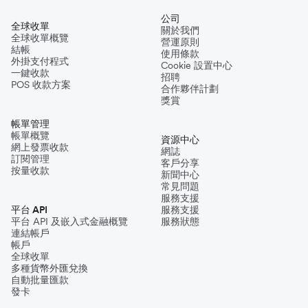
公司
全球收單
關於我們
全球收單概覽
營運原則
結帳
使用條款
外掛支付程式
Cookie 設置中心
一鍵收款
招聘
POS 收款方案
合作夥伴計劃
獎賞
帳單管理
帳單概覽
資源中心
網上發票收款
網誌
訂閱管理
客戶分享
按量收款
新聞中心
常見問題
服務支援
平台 API
服務支援
平台 API 及嵌入式金融概覽
服務狀態
連結帳戶
帳戶
全球收單
多種貨幣外匯兌換
自動批量匯款
發卡