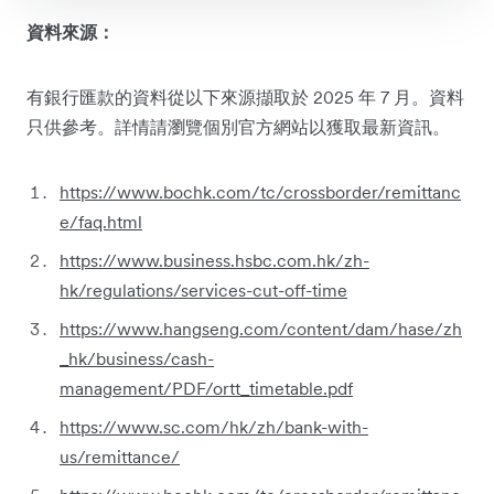
資料來源：
有銀行匯款的資料從以下來源擷取於 2025 年 7 月。資料
只供參考。詳情請瀏覽個別官方網站以獲取最新資訊。
https://www.bochk.com/tc/crossborder/remittanc
e/faq.html
https://www.business.hsbc.com.hk/zh-
hk/regulations/services-cut-off-time
https://www.hangseng.com/content/dam/hase/zh
_hk/business/cash-
management/PDF/ortt_timetable.pdf
https://www.sc.com/hk/zh/bank-with-
us/remittance/