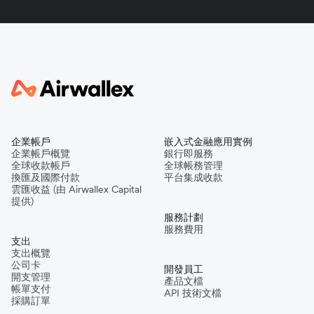
企業帳戶
嵌入式金融應用實例
企業帳戶概覽
銀行即服務
全球收款帳戶
全球帳務管理
換匯及國際付款
平台集成收款
雲匯收益 (由 Airwallex Capital
提供)
服務計劃
服務費用
支出
支出概覽
公司卡
開發員工
開支管理
產品文檔
帳單支付
API 技術文檔
採購訂單