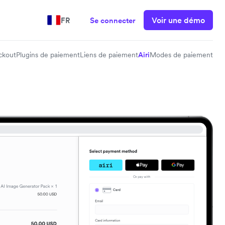
Voir une démo
FR
Se connecter
ckout
Plugins de paiement
Liens de paiement
Airi
Modes de paiement