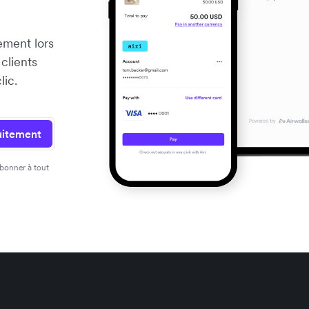
ement lors
clients
lic.
itement
abonner à tout