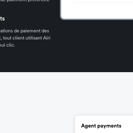
ts
mations de paiement des
tout client utilisant Airi
ul clic.