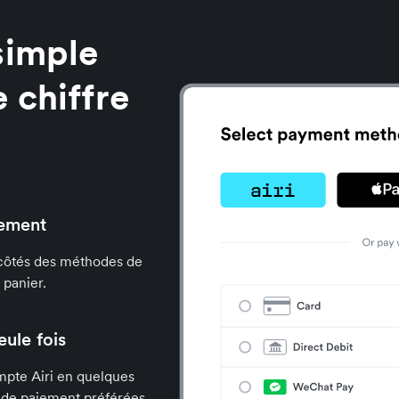
simple
 chiffre
iement
x côtés des méthodes de
 panier.
eule fois
mpte Airi en quelques
s de paiement préférées.