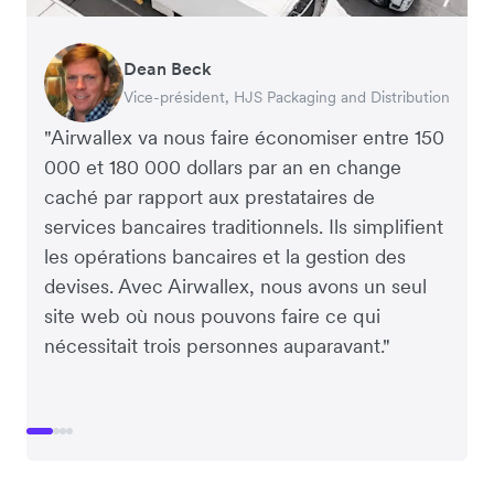
Dean Beck
Hari Polavarapu
Murray Kester
Gauri Nanda
Vice-président, HJS Packaging and Distribution
PDG, Taxila Stone
PDG, Cosmetics Now – eCommerce
PDG, Clocky
"Airwallex va nous faire économiser entre 150
000 et 180 000 dollars par an en change
caché par rapport aux prestataires de
services bancaires traditionnels. Ils simplifient
les opérations bancaires et la gestion des
devises. Avec Airwallex, nous avons un seul
site web où nous pouvons faire ce qui
nécessitait trois personnes auparavant."