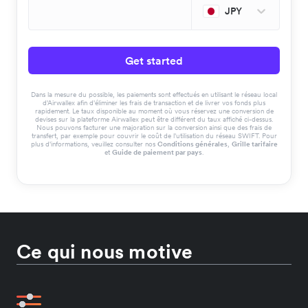
JPY
Get started
Dans la mesure du possible, les paiements sont effectués en utilisant le réseau local
d'Airwallex afin d'éliminer les frais de transaction et de livrer vos fonds plus
rapidement. Le taux disponible au moment où vous réservez une conversion de
devises sur la plateforme Airwallex peut être différent du taux affiché ci-dessus.
Nous pouvons facturer une majoration sur la conversion ainsi que des frais de
transfert, par exemple pour couvrir le coût de l'utilisation du réseau SWIFT. Pour
plus d'informations, veuillez consulter nos
Conditions générales
,
Grille tarifaire
et
Guide de paiement par pays
.
Ce qui nous motive