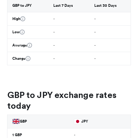
GBP to JPY
Last 7 Days
Last 30 Days
High
-
-
Low
-
-
Average
-
-
Change
-
-
GBP to JPY exchange rates
today
GBP
JPY
1
GBP
-