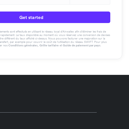
Get started
ments sont effectués en utilisant le réseau local d'Airwallex afin d'éliminer les frais de
us rapidement. Le taux disponible au moment où vous réservez une conversion de devises
tre différent du taux affiché ci-dessus. Nous pouvons facturer une majoration sur la
ransfert, par exemple pour couvrir le coût de l'utilisation du réseau SWIFT. Pour plus
ter nos
Conditions générales
,
Grille tarifaire
et
Guide de paiement par pays
.