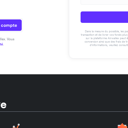
n compte
Dans la mesure du possible, les paie
transaction et de livrer vos fonds pl
sur la plateforme Airwallex peut ê
llex. Vous
conversion ainsi que des frais de t
ité
.
d'informations, veuillez consul
ve