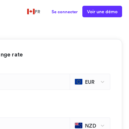
Voir une démo
FR
Se connecter
ange rate
EUR
NZD