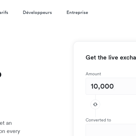
arifs
Développeurs
Entreprise
Get the live exch
o
Amount
Converted to
et an
 on every