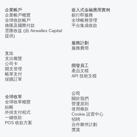
企業帳戶
嵌入式金融應用實例
企業帳戶概覽
銀行即服務
全球收款帳戶
全球帳務管理
換匯及國際付款
平台集成收款
雲匯收益 (由 Airwallex Capital
提供)
服務計劃
服務費用
支出
支出概覽
公司卡
開發員工
開支管理
產品文檔
帳單支付
API 技術文檔
採購訂單
公司
全球收單
關於我們
全球收單概覽
營運原則
結帳
使用條款
外掛支付程式
Cookie 設置中心
一鍵收款
招聘
POS 收款方案
合作夥伴計劃
獎賞